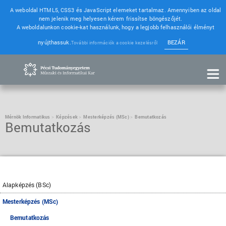
A weboldal HTML5, CSS3 és JavaScript elemeket tartalmaz. Amennyiben az oldal
nem jelenik meg helyesen kérem frissítse böngészőjét.
A weboldalunkon cookie-kat használunk, hogy a legjobb felhasználói élményt
nyújthassuk.
BEZÁR
További információk a cookie kezelésről
Mérnök Informatikus
Képzések
Mesterképzés (MSc)
Bemutatkozás
Bemutatkozás
Alapképzés (BSc)
Mesterképzés (MSc)
Bemutatkozás