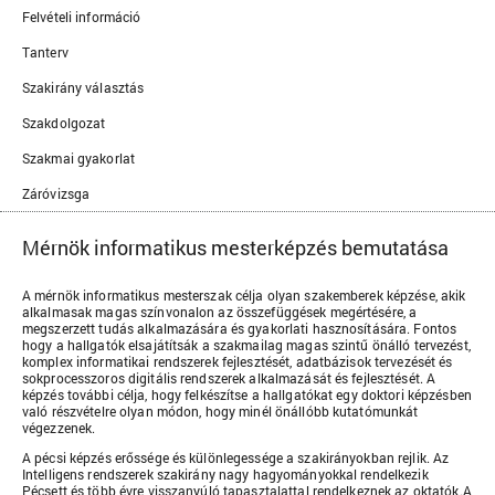
Felvételi információ
Tanterv
Szakirány választás
Szakdolgozat
Szakmai gyakorlat
Záróvizsga
Mérnök informatikus mesterképzés bemutatása
A mérnök informatikus mesterszak célja olyan szakemberek képzése, akik
alkalmasak magas színvonalon az összefüggések megértésére, a
megszerzett tudás alkalmazására és gyakorlati hasznosítására. Fontos
hogy a hallgatók elsajátítsák a szakmailag magas szintű önálló tervezést,
komplex informatikai rendszerek fejlesztését, adatbázisok tervezését és
sokprocesszoros digitális rendszerek alkalmazását és fejlesztését. A
képzés további célja, hogy felkészítse a hallgatókat egy doktori képzésben
való részvételre olyan módon, hogy minél önállóbb kutatómunkát
végezzenek.
A pécsi képzés erőssége és különlegessége a szakirányokban rejlik. Az
Intelligens rendszerek szakirány nagy hagyományokkal rendelkezik
Pécsett és több évre visszanyúló tapasztalattal rendelkeznek az oktatók.A