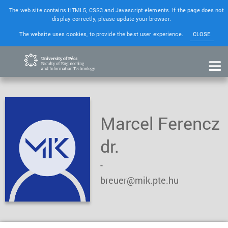
The web site contains HTML5, CSS3 and Javascript elements. If the page does not
display correctly, please update your browser.
The website uses cookies, to provide the best user experience.
CLOSE
Marcel Ferencz
dr.
-
breuer@mik.pte.hu