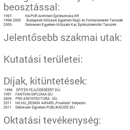
beosztással:
1997- NAPUR Architect Építésziroda Kft
1998-2005 Budapesti Műszaki Egyetem Rajzi és Formaismereti Tanszék
2005- Debreceni Egyetem Műszaki Kar, Építészmérnöki Tanszék
Jelentősebb szakmai utak:
Kutatási területei:
Díjak, kitüntetések:
1996 ÉPÍTÉS FEJLŐDÉSÉÉRT DÍJ
1997 FANTONI DIPLOMA DÍJ
2009 PRO ARCHITECTURA - DÍJ
2011 HG.HU_DESIGN AWARD „Finalista” helyezés
2011 Debreceni Egyetem PUBLIKÁCIÓS DÍJ
Oktatási tevékenység: